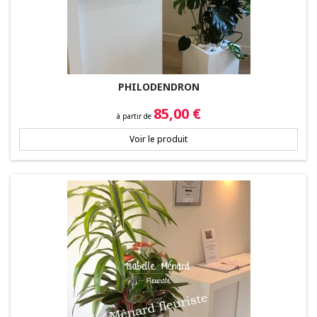
PHILODENDRON
Prix
85,00 €
à partir de
Voir le produit