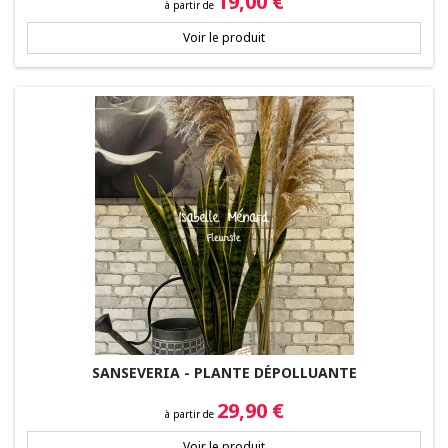
Prix
19,00 €
à partir de
Voir le produit
SANSEVERIA - PLANTE DÉPOLLUANTE
Prix
29,90 €
à partir de
Voir le produit