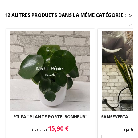
12 AUTRES PRODUITS DANS LA MÊME CATÉGORIE :
>
<
PILEA "PLANTE PORTE-BONHEUR"
SANSEVERIA - P
Prix
Prix
15,90 €
à partir de
à partir 