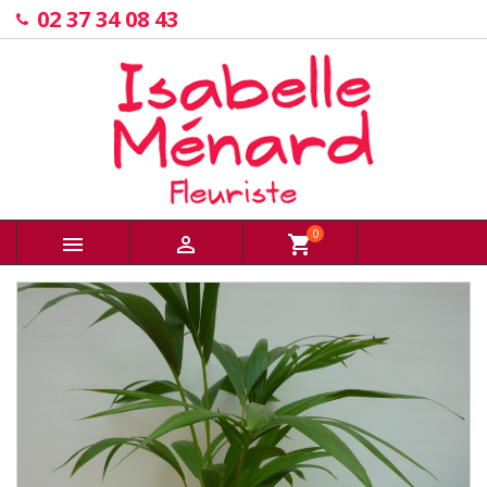
02 37 34 08 43
0


shopping_cart