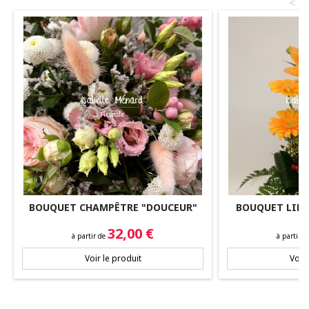
<
BOUQUET CHAMPÊTRE "DOUCEUR"
BOUQUET LINA
Prix
Prix
32,00 €
à partir de
à partir 
Voir le produit
Voir 