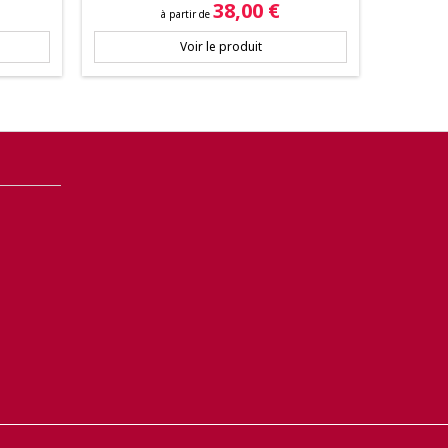
Prix
38,00 €
à partir de
Voir le produit