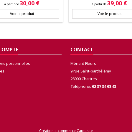
Prix
Prix
30,00 €
39,00 €
à partir de
à partir de
Voir le produit
Voir le produit
 COMPTE
CONTACT
ons personnelles
Ménard Fleurs
es
9 rue Saint-barthélémy
28000 Chartres
Téléphone:
02 37 34 08 43
Création e-commerce Captusite