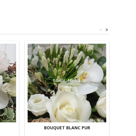
<
>
BOUQUET BLANC PUR
GÂTEA