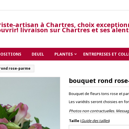
riste-artisan à Chartres, choix exception
uvrir! livraison sur Chartres et ses alen
POSITIONS
DEUIL
PLANTES
ENTREPRISES ET COLL
rond rose-parme
bouquet rond ros
Bouquet de fleurs tons rose et pa
Les variétés seront choisies en fo
Photos non contractuelles. Message
Taille
(
Guide des tailles
)