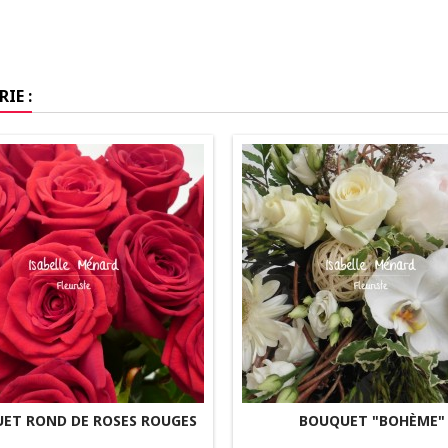
IE :
ET ROND DE ROSES ROUGES
BOUQUET "BOHÈME"