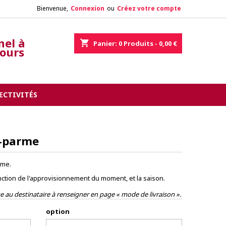
Bienvenue,
Connexion
ou
Créez votre compte
nel à
shopping_cart
Panier:
0
Produits - 0,00 €
tours
ECTIVITÉS
e-parme
rme.
nction de l'approvisionnement du moment, et la saison.
 au destinataire à renseigner en page « mode de livraison ».
option