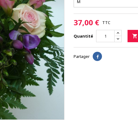
37,00 €
TTC
Quantité

Partager