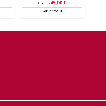
Prix
45,00 €
à partir de
Voir le produit