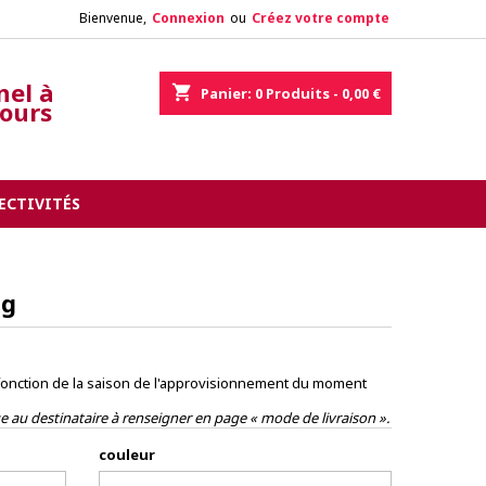
Bienvenue,
Connexion
ou
Créez votre compte
nel à
shopping_cart
Panier:
0
Produits - 0,00 €
tours
ECTIVITÉS
ng
fonction de la saison de l'approvisionnement du moment
 au destinataire à renseigner en page « mode de livraison ».
couleur