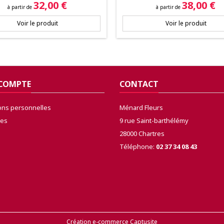
Prix
Prix
32,00 €
38,00 €
à partir de
à partir de
Voir le produit
Voir le produit
 COMPTE
CONTACT
ons personnelles
Ménard Fleurs
es
9 rue Saint-barthélémy
28000 Chartres
Téléphone:
02 37 34 08 43
Création e-commerce Captusite