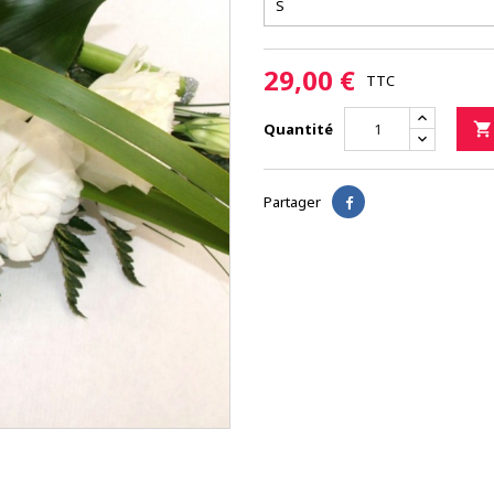
29,00 €
TTC
Quantité

Partager