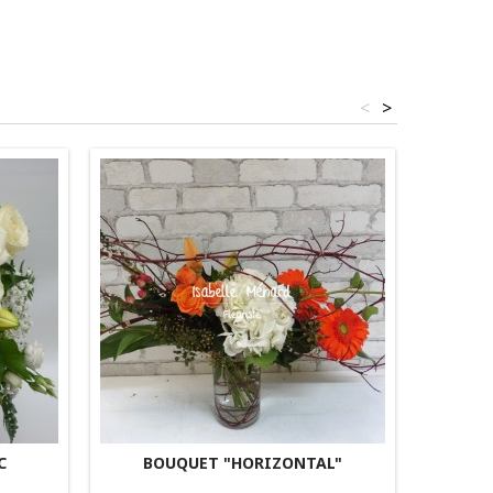
<
>
C
BOUQUET "HORIZONTAL"
BEAU B