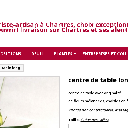
riste-artisan à Chartres, choix exception
uvrir! livraison sur Chartres et ses alen
POSITIONS
DEUIL
PLANTES
ENTREPRISES ET COLL
 table long
centre de table lo
centre de table avec originalité.
de fleurs mélangées, choisies en 
Photos non contractuelles. Message
Taille
(
Guide des tailles
)