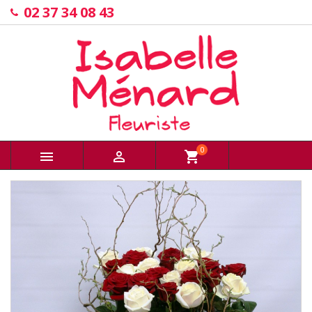
02 37 34 08 43
0


shopping_cart