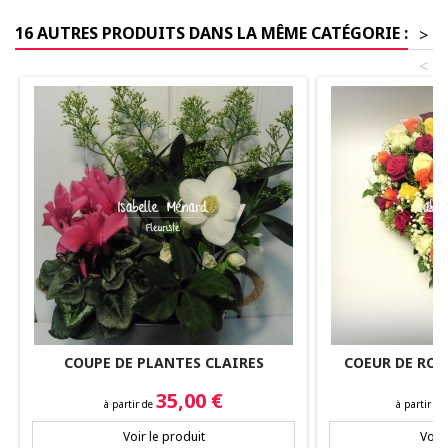
16 AUTRES PRODUITS DANS LA MÊME CATÉGORIE :
>
<
COUPE DE PLANTES CLAIRES
COEUR DE ROS
Prix
Prix
35,00 €
à partir de
à partir de
Voir le produit
Voir 