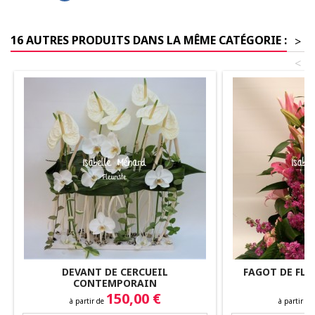
16 AUTRES PRODUITS DANS LA MÊME CATÉGORIE :
>
<
DEVANT DE CERCUEIL
FAGOT DE FLE
CONTEMPORAIN
R
Prix
Prix
150,00 €
à partir de
à partir de