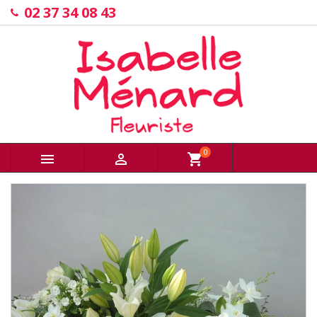
02 37 34 08 43
0


shopping_cart