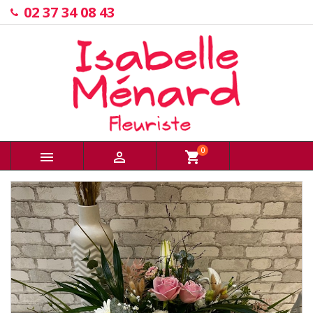
02 37 34 08 43
0


shopping_cart