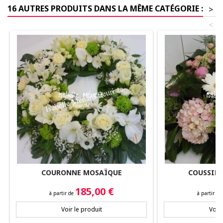
16 AUTRES PRODUITS DANS LA MÊME CATÉGORIE :
>
<
COURONNE MOSAÏQUE
COUSSIN 
Prix
Prix
185,00 €
à partir de
à partir de
Voir le produit
Voir 